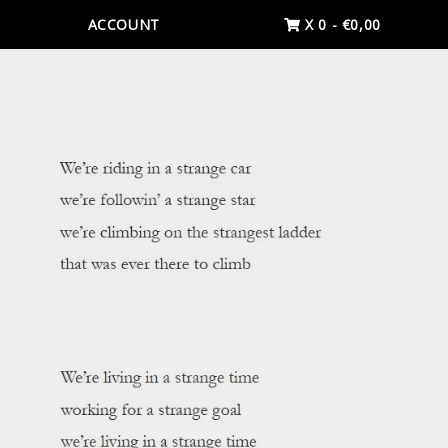
ACCOUNT
X 0
-
€
0,00