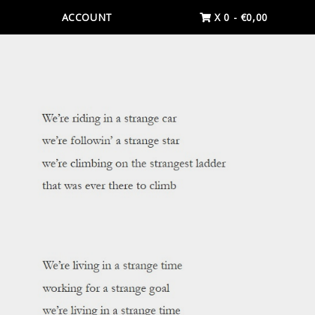
ACCOUNT
X 0
-
€
0,00