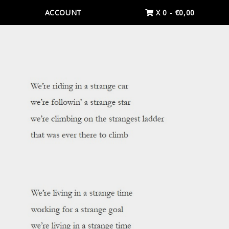
ACCOUNT
X 0
-
€
0,00