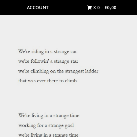
ACCOUNT
X 0
-
€
0,00